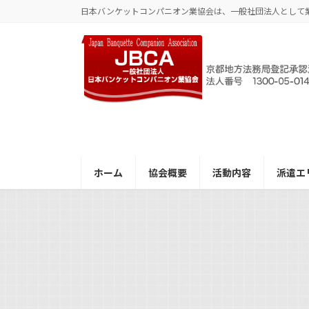
コ
ナ
日本バンケットコンパニオン業協会は、一般社団法人として
ン
ビ
テ
ゲ
ン
ー
ツ
シ
へ
ョ
ス
ン
キ
に
ッ
移
プ
動
ホーム
協会概要
活動内容
派遣エ