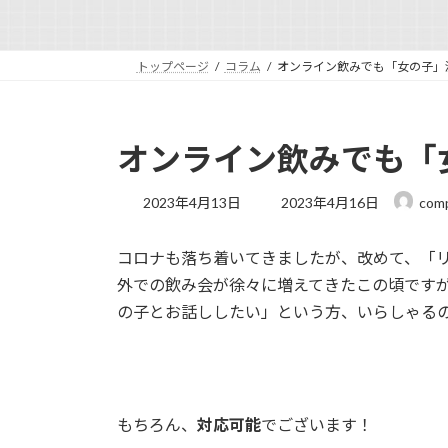
トップページ
コラム
オンライン飲みでも「女の子」
オンライン飲みでも「
最
2023年4月13日
2023年4月16日
com
終
更
コロナも落ち着いてきましたが、改めて、「
新
日
外での飲み会が徐々に増えてきたこの頃です
時
の子とお話ししたい」という方、いらしゃる
:
もちろん、
対応可能
でございます！