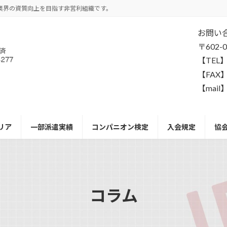
業界の資質向上を目指す非営利組織です。
お問い
〒602
【TEL】
【FAX】
【mail】
リア
一部派遣実績
コンパニオン検定
入会規定
協
コラム