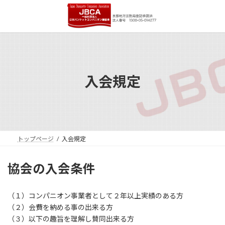
コ
ナ
ン
ビ
テ
ゲ
ン
ー
ツ
シ
へ
ョ
ス
ン
キ
に
入会規定
ッ
移
プ
動
トップページ
入会規定
協会の入会条件
（１）コンパニオン事業者として２年以上実績のある方
（２）会費を納める事の出来る方
（３）以下の趣旨を理解し賛同出来る方