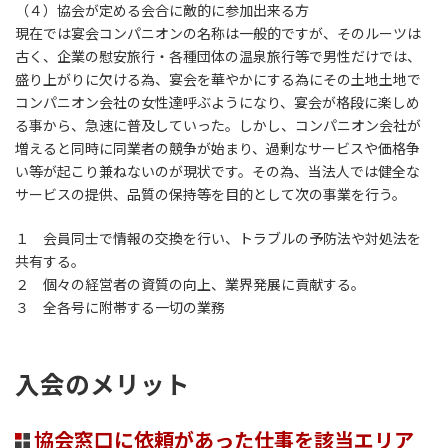
（４）協会が定める会合に敵的に参加出来る方
現在では宴会コンパニオンの名称は一般的ですが、そのルーツは
古く、企業の慰安旅行・各種団体の温泉旅行等で男性だけでは、
盛り上がりに欠ける為、宴会を華やかにする為にその土地土地で
コンパニオン会社の女性達呼ぶようになり、宴会が格段に楽しめ
る事から、急速に普及していった。しかし、コンパニオン会社が
増えると同時に同業者の競争が始まり、過剰なサービスや価格争
い等が起こり兼ねないのが現状です。その為、当法人では健全な
サービスの提供、品質の保持等を目的として次の事業を行う。
１ 会員同士で情報の交換を行い、トラブルの予防法や対処法を
共有する。
２ 個々の経営者の資質の向上、業界発展に貢献する。
３ 全各号に附帯する一切の業務
入会のメリット
協会窓口に依頼があった仕事を該当エリア