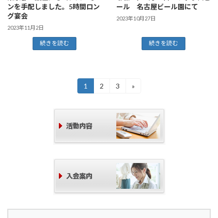
ンを手配しました。5時間ロン
ール 名古屋ビール園にて
グ宴会
2023年10月27日
2023年11月2日
続きを読む
続きを読む
投
1
2
3
»
固
固
固
定
定
定
稿
ペ
ペ
ペ
ー
ー
ー
の
ジ
ジ
ジ
ペ
ー
ジ
送
り