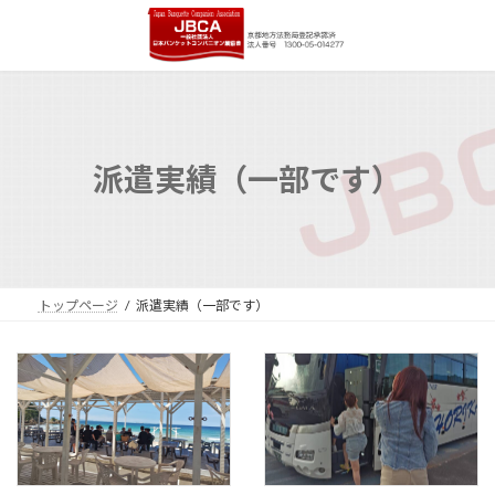
コ
ナ
ン
ビ
テ
ゲ
ン
ー
ツ
シ
へ
ョ
ス
ン
キ
に
派遣実績（一部です）
ッ
移
プ
動
トップページ
派遣実績（一部です）