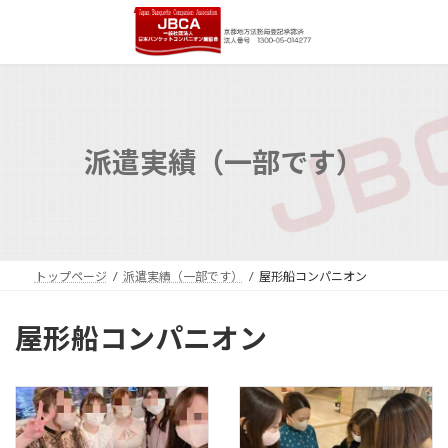
コ
ナ
ン
ビ
テ
ゲ
ン
ー
ツ
シ
へ
ョ
ス
ン
キ
に
派遣実績（一部です）
ッ
移
プ
動
トップページ
派遣実績（一部です）
屋形船コンパニオン
屋形船コンパニオン