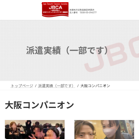
コ
ナ
ン
ビ
テ
ゲ
ン
ー
ツ
シ
へ
ョ
ス
ン
キ
に
派遣実績（一部です）
ッ
移
プ
動
トップページ
派遣実績（一部です）
大阪コンパニオン
大阪コンパニオン