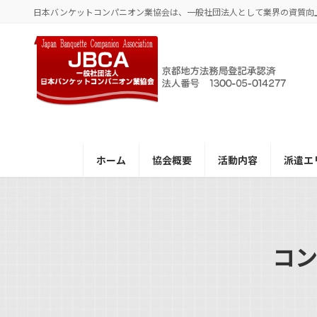
コ
ナ
日本バンケットコンパニオン業協会は、一般社団法人として業界の資質向
ン
ビ
テ
ゲ
ン
ー
ツ
シ
へ
ョ
ス
ン
キ
に
ッ
移
プ
動
ホーム
協会概要
活動内容
派遣エ
コ