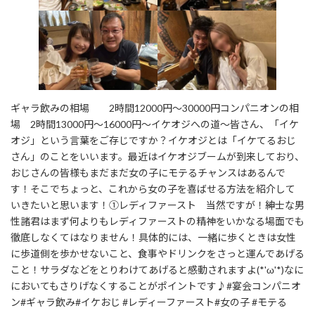
ギャラ飲みの相場 2時間12000円～30000円コンパニオンの相
場 2時間13000円～16000円～イケオジへの道～皆さん、「イケ
オジ」という言葉をご存じですか？イケオジとは「イケてるおじ
さん」のことをいいます。最近はイケオジブームが到来しており、
おじさんの皆様もまだまだ女の子にモテるチャンスはあるんで
す！そこでちょっと、これから女の子を喜ばせる方法を紹介して
いきたいと思います！①レディファースト 当然ですが！紳士な男
性諸君はまず何よりもレディファーストの精神をいかなる場面でも
徹底しなくてはなりません！具体的には、一緒に歩くときは女性
に歩道側を歩かせないこと、食事やドリンクをさっと運んであげる
こと！サラダなどをとりわけてあげると感動されますよ(*'ω'*)なに
においてもさりげなくすることがポイントです♪#宴会コンパニオ
ン#ギャラ飲み#イケおじ #レディーファースト#女の子 #モテる