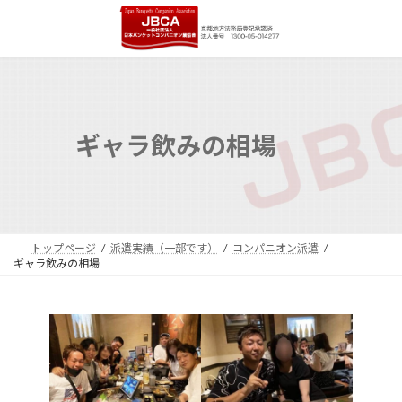
コ
ナ
ン
ビ
テ
ゲ
ン
ー
ツ
シ
へ
ョ
ス
ン
キ
に
ギャラ飲みの相場
ッ
移
プ
動
トップページ
派遣実績（一部です）
コンパニオン派遣
ギャラ飲みの相場