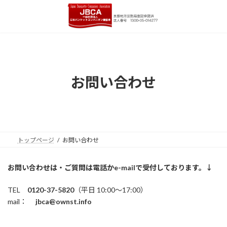
コ
ナ
ン
ビ
テ
ゲ
ン
ー
ツ
シ
へ
ョ
ス
ン
キ
に
お問い合わせ
ッ
移
プ
動
トップページ
お問い合わせ
お問い合わせは・ご質問は電話かe-mailで受付しております。↓
TEL
0120-37-5820
（平日 10:00～17:00）
mail：
jbca@ownst.info