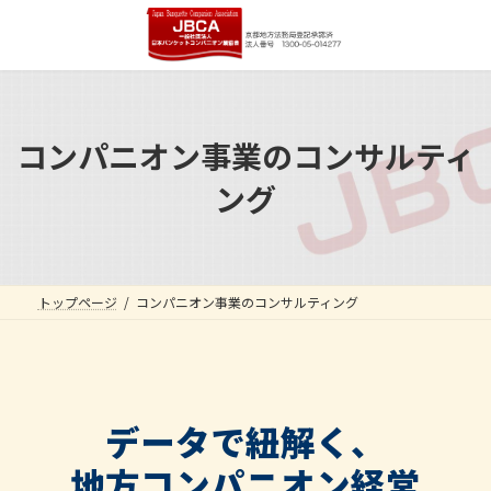
コ
ナ
ン
ビ
テ
ゲ
ン
ー
ツ
シ
へ
ョ
コンパニオン事業のコンサルティ
ス
ン
キ
に
ング
ッ
移
プ
動
トップページ
コンパニオン事業のコンサルティング
データで紐解く、
地方コンパニオン経営